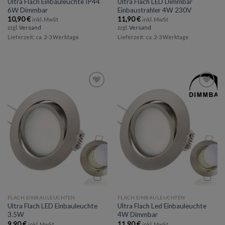
Ultra Flach Einbauleuchte IP44
Ultra Flach LED Dimmbar
6W Dimmbar
Einbaustrahler 4W 230V
10,90
€
11,90
€
inkl. MwSt
inkl. MwSt
zzgl.
Versand
zzgl.
Versand
Lieferzeit: ca. 2-3 Werktage
Lieferzeit: ca. 2-3 Werktage
Add to
Add to
wishlist
wishlist
FLACH EINBAULEUCHTEN
FLACH EINBAULEUCHTEN
Ultra Flach LED Einbauleuchte
Ultra Flach Led Einbauleuchte
3.5W
4W Dimmbar
9,90
€
11,90
€
inkl. MwSt
inkl. MwSt