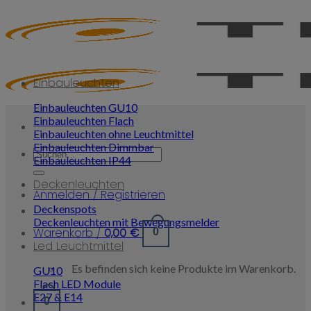
Skip
to
content
Einbauleuchten
Einbauleuchten GU10
Einbauleuchten Flach
Einbauleuchten ohne Leuchtmittel
Einbauleuchten Dimmbar
Suchen
Einbauleuchten IP44
nach:
Deckenleuchten
Anmelden / Registrieren
Deckenspots
Deckenleuchten mit Bewegungsmelder
Warenkorb /
0,00
€
0
Led Leuchtmittel
Es befinden sich keine Produkte im Warenkorb.
GU10
Flach LED Module
E27 & E14
0