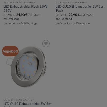
FLACH EINBAULEUCHTEN
GU10 EINBAULEUCHTEN
LED Einbaustrahler Flach 5.5W
LED GU10 Einbaustrahler 3W 5er
230V
Pack
Ursprünglicher
Aktueller
Ursprünglicher
Aktueller
33,90
€
24,90
€
31,90
€
22,90
€
inkl. MwSt
inkl. MwSt
Preis
Preis
Preis
Preis
zzgl.
Versand
zzgl.
Versand
war:
ist:
war:
ist:
Lieferzeit: ca. 2-3 Werktage
Lieferzeit: ca. 2-3 Werktage
33,90 €
24,90 €.
31,90 €
22,90 €.
Angebot!
Add to
wishlist
GU10 EINBAULEUCHTEN
LED GU10 Einbaustrahler 5W 5er