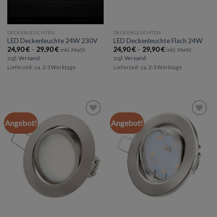
DECKENLEUCHTEN
DECKENLEUCHTEN
LED Deckenleuchte 24W 230V
LED Deckenleuchte Flach 24W
Preisspanne:
Preisspanne:
24,90
€
–
29,90
€
24,90
€
–
29,90
€
inkl. MwSt
inkl. MwSt
24,90 €
24,90 €
zzgl.
Versand
zzgl.
Versand
bis
bis
Lieferzeit: ca. 2-3 Werktage
Lieferzeit: ca. 2-3 Werktage
29,90 €
29,90 €
Angebot!
Angebot!
Add to
Add to
wishlist
wishlist