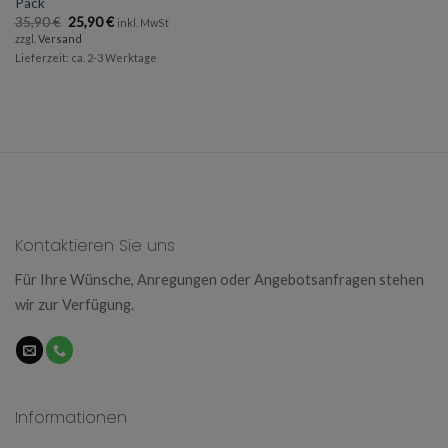
Pack
Ursprünglicher
Aktueller
35,90
€
25,90
€
inkl. MwSt
Preis
Preis
zzgl.
Versand
war:
ist:
Lieferzeit: ca. 2-3 Werktage
35,90 €
25,90 €.
Kontaktieren Sie uns
Für Ihre Wünsche, Anregungen oder Angebotsanfragen stehen
wir zur Verfügung.
Informationen