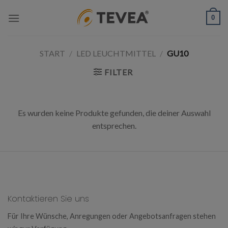
Skip
0
to
content
START
/
LED LEUCHTMITTEL
/
GU10
FILTER
Es wurden keine Produkte gefunden, die deiner Auswahl
entsprechen.
Kontaktieren Sie uns
Für Ihre Wünsche, Anregungen oder Angebotsanfragen stehen