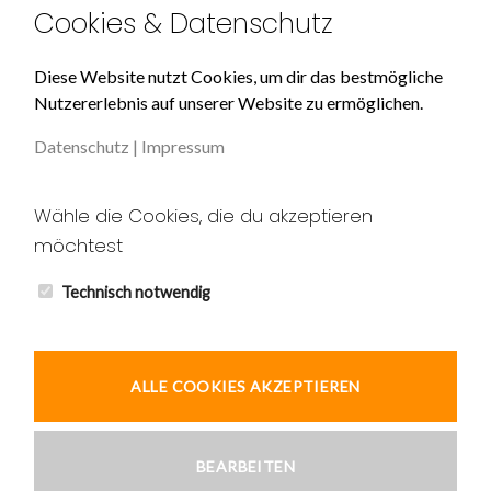
Cookies & Datenschutz
Über Uns
Diese Website nutzt Cookies, um dir das bestmögliche
Nutzererlebnis auf unserer Website zu ermöglichen.
Impressum
Datenschutz
|
Impressum
Datenschutz
Unser AGB
Wähle die Cookies, die du akzeptieren
möchtest
Widerruf
Kontakt
Technisch notwendig
ALLE COOKIES AKZEPTIEREN
© 2026 Ardic und Tekin GbR
BEARBEITEN