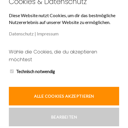
Cookies & Datenschutz
Über Uns
Diese Website nutzt Cookies, um dir das bestmögliche
Nutzererlebnis auf unserer Website zu ermöglichen.
Impressum
Datenschutz
|
Impressum
Datenschutz
Unser AGB
Wähle die Cookies, die du akzeptieren
möchtest
Widerruf
Kontakt
Technisch notwendig
ALLE COOKIES AKZEPTIEREN
© 2026 Ardic und Tekin GbR
BEARBEITEN