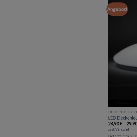
Angebot!
DECKENLEUCHT
LED Deckenle
24,90
€
–
29,9
zzgl.
Versand
Lieferzeit: ca. 2-