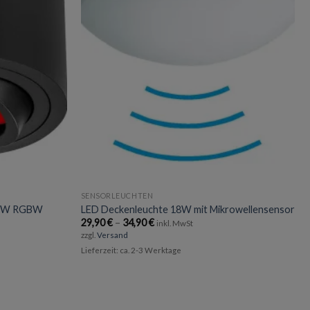
SENSORLEUCHTEN
r 5W RGBW
LED Deckenleuchte 18W mit Mikrowellensensor
Preisspanne:
29,90
€
–
34,90
€
inkl. MwSt
29,90 €
zzgl.
Versand
bis
34,90 €
Lieferzeit: ca. 2-3 Werktage