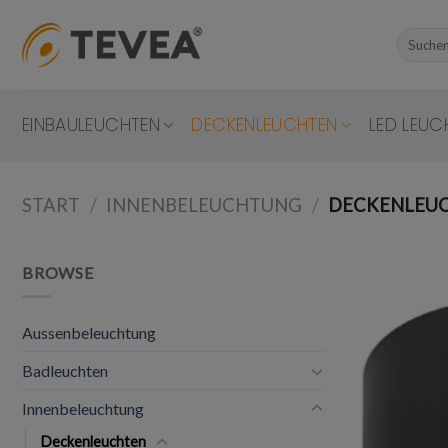
Skip
to
Suchen
nach:
content
EINBAULEUCHTEN
DECKENLEUCHTEN
LED LEUC
START
/
INNENBELEUCHTUNG
/
DECKENLEU
BROWSE
Aussenbeleuchtung
Badleuchten
Innenbeleuchtung
Deckenleuchten