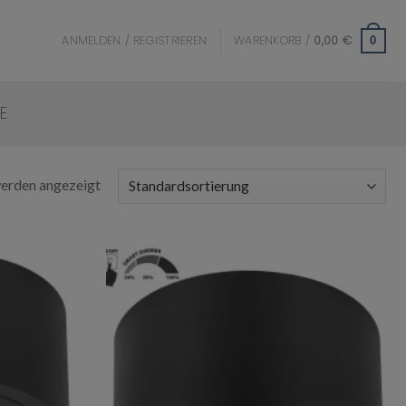
ANMELDEN / REGISTRIEREN
WARENKORB /
0,00
€
0
E
werden angezeigt
Add to
Add to
wishlist
wishlist