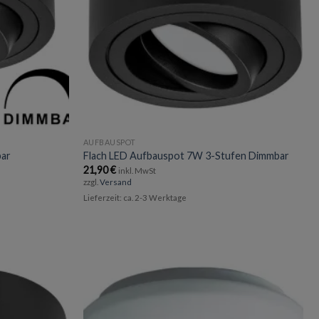
AUFBAUSPOT
bar
Flach LED Aufbauspot 7W 3-Stufen Dimmbar
21,90
€
inkl. MwSt
zzgl.
Versand
Lieferzeit: ca. 2-3 Werktage
Add to
Add to
wishlist
wishlist