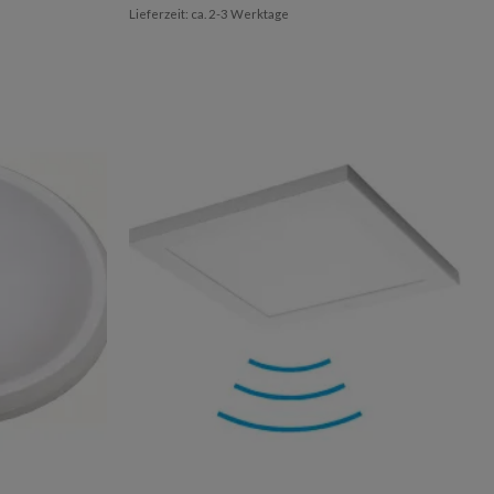
Lieferzeit: ca. 2-3 Werktage
Add to
Add to
wishlist
wishlist