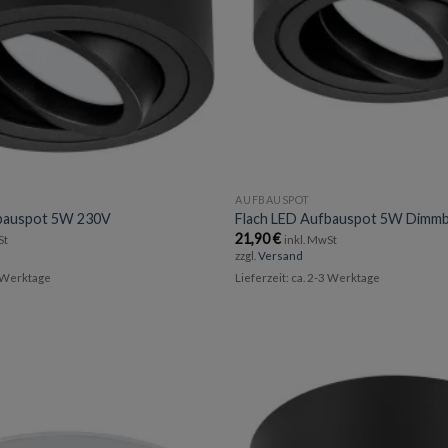
AUFBAUSPOT
fbauspot 5W 230V
Flach LED Aufbauspot 5W Dimm
21,90
€
St
inkl. MwSt
zzgl.
Versand
3 Werktage
Lieferzeit: ca. 2-3 Werktage
Add to
wishlist