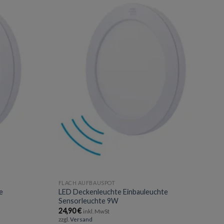
Add to
Add to
wishlist
wishlist
FLACH AUFBAUSPOT
e
LED Deckenleuchte Einbauleuchte
Sensorleuchte 9W
24,90
€
inkl. MwSt
zzgl.
Versand