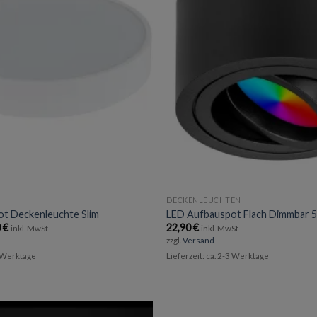
DECKENLEUCHTEN
t Deckenleuchte Slim
LED Aufbauspot Flach Dimmba
Preisspanne:
0
€
22,90
€
inkl. MwSt
inkl. MwSt
13,90 €
zzgl.
Versand
bis
25,90 €
3 Werktage
Lieferzeit: ca. 2-3 Werktage