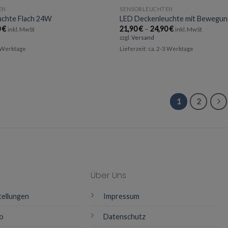
EN
SENSORLEUCHTEN
uchte Flach 24W
LED Deckenleuchte mit Bewegu
Preisspanne:
Preisspanne:
0
€
21,90
€
–
24,90
€
inkl. MwSt
inkl. MwSt
24,90 €
21,90 €
zzgl.
Versand
bis
bis
29,90 €
24,90 €
3 Werktage
Lieferzeit: ca. 2-3 Werktage
1
2
Über Uns
tellungen
Impressum
o
Datenschutz