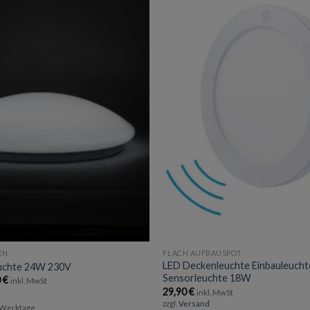
Add to
wishlist
EN
FLACH AUFBAUSPOT
LED Deckenleuchte Einbauleucht
uchte 24W 230V
Sensorleuchte 18W
Preisspanne:
0
€
inkl. MwSt
24,90 €
29,90
€
inkl. MwSt
bis
zzgl.
Versand
29,90 €
3 Werktage