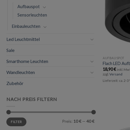
Aufbauspot
Sensorleuchten
Einbauleuchten
Led Leuchtmittel
Sale
AUFBAUSPOT
Smarthome Leuchten
Flach LED Au
18,90
€
inkl. Mw
Wandleuchten
zzgl.
Versand
Lieferzeit: ca. 2-
Zubehör
NACH PREIS FILTERN
Min.
Max.
Preis:
10 €
—
40 €
FILTER
Preis
Preis