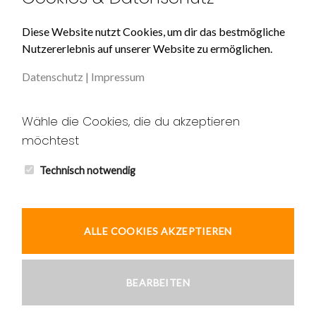
Über Uns
Diese Website nutzt Cookies, um dir das bestmögliche
Nutzererlebnis auf unserer Website zu ermöglichen.
Impressum
Datenschutz
|
Impressum
Datenschutz
Unser AGB
Wähle die Cookies, die du akzeptieren
möchtest
Widerruf
Kontakt
Technisch notwendig
ALLE COOKIES AKZEPTIEREN
© 2026 Ardic und Tekin GbR
BEARBEITEN