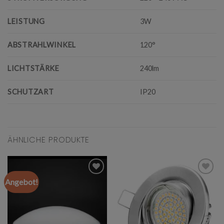
LEISTUNG
3W
ABSTRAHLWINKEL
120°
LICHTSTÄRKE
240lm
SCHUTZART
IP20
ÄHNLICHE PRODUKTE
Angebot!
Add to
Add to
wishlist
wishlist