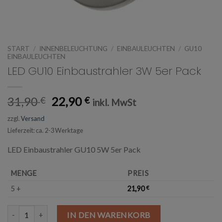
START
/
INNENBELEUCHTUNG
/
EINBAULEUCHTEN
/
GU10
EINBAULEUCHTEN
LED GU10 Einbaustrahler 3W 5er Pack
Ursprünglicher
Aktueller
31,90
22,90
€
€
inkl. MwSt
Preis
Preis
zzgl.
Versand
war:
ist:
Lieferzeit: ca. 2-3 Werktage
31,90 €
22,90 €.
LED Einbaustrahler GU10 5W 5er Pack
MENGE
PREIS
5 +
21,90
€
LED GU10 Einbaustrahler 3W 5er Pack Menge
IN DEN WARENKORB