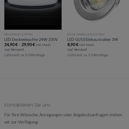
DECKENLEUCHTEN
GU10 EINBAULEUCHTEN
LED Deckenleuchte 24W 230V
LED GU10 Einbaustrahler 3W
Preisspanne:
24,90
€
–
29,90
€
8,90
€
inkl. MwSt
inkl. MwSt
24,90 €
zzgl.
Versand
zzgl.
Versand
bis
Lieferzeit: ca. 2-3 Werktage
Lieferzeit: ca. 2-3 Werktage
29,90 €
Kontaktieren Sie uns
Für Ihre Wünsche, Anregungen oder Angebotsanfragen stehen
wir zur Verfügung.