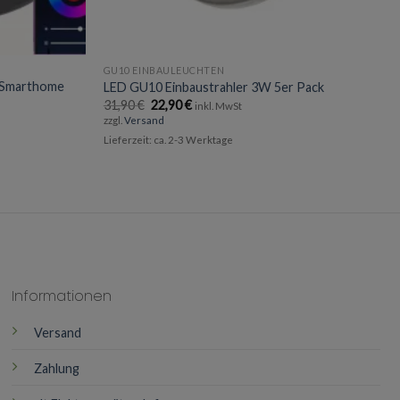
GU10 EINBAULEUCHTEN
 Smarthome
LED GU10 Einbaustrahler 3W 5er Pack
Ursprünglicher
Aktueller
31,90
€
22,90
€
inkl. MwSt
Preis
Preis
zzgl.
Versand
war:
ist:
31,90 €
22,90 €.
Lieferzeit: ca. 2-3 Werktage
Informationen
Versand
Zahlung