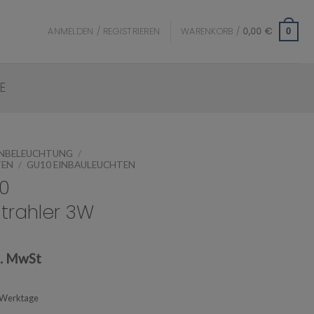
ANMELDEN / REGISTRIEREN
WARENKORB /
0,00
€
0
E
ENBELEUCHTUNG
/
TEN
/
GU10 EINBAULEUCHTEN
0
trahler 3W
l. MwSt
-3 Werktage