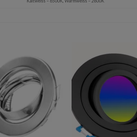
Kaltweiss – 6500K, Warmweiss – 2800K
Add to
wishlist