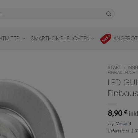
HTMITTEL
SMARTHOME LEUCHTEN
ANGEBOT
START
/
INN
EINBAULEUCH
LED GU1
Einbaus
Add to
wishlist
8,90
€
ink
zzgl.
Versand
Lieferzeit: ca. 2