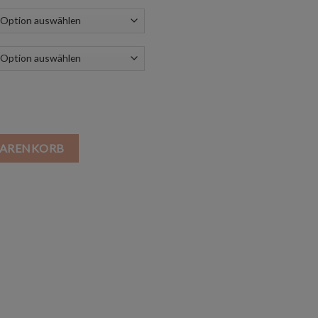
austrahler 3W Menge
WARENKORB