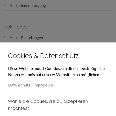
Batterienentsorgung
Mein Konto
Meine Bestellungen
Mein Konto
Cookies & Datenschutz
Über Uns
Diese Website nutzt Cookies, um dir das bestmögliche
Nutzererlebnis auf unserer Website zu ermöglichen.
Impressum
Datenschutz
|
Impressum
Datenschutz
Unser AGB
Wähle die Cookies, die du akzeptieren
möchtest
Widerruf