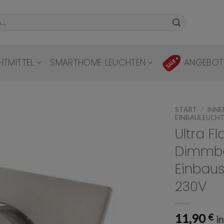
HTMITTEL
SMARTHOME LEUCHTEN
ANGEBOT
START
/
INN
EINBAULEUCH
Ultra F
Dimmb
Add to
wishlist
Einbaus
230V
11,90
€
i