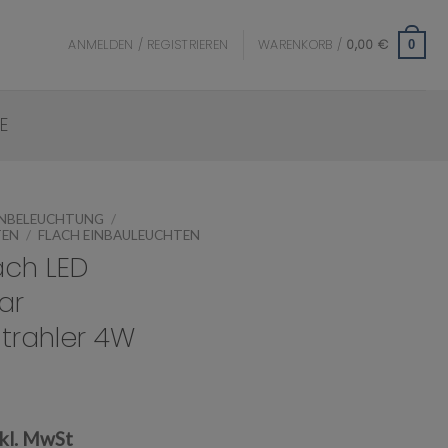
ANMELDEN / REGISTRIEREN
WARENKORB /
0,00
€
0
E
ENBELEUCHTUNG
/
TEN
/
FLACH EINBAULEUCHTEN
lach LED
ar
trahler 4W
nkl. MwSt