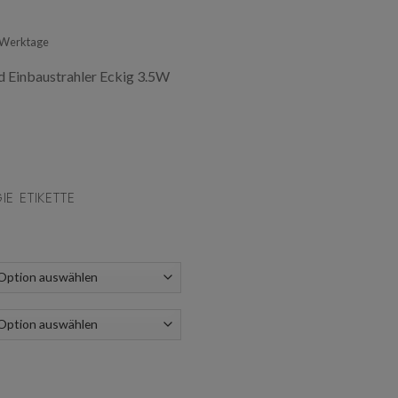
-3 Werktage
ed Einbaustrahler Eckig 3.5W
IE ETIKETTE
D Dimmbar Einbaustrahler 4W 230V Menge