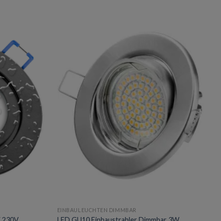
Add to
Add to
wishlist
wishlist
EINBAULEUCHTEN DIMMBAR
W 230V
LED GU10 Einbaustrahler Dimmbar 3W