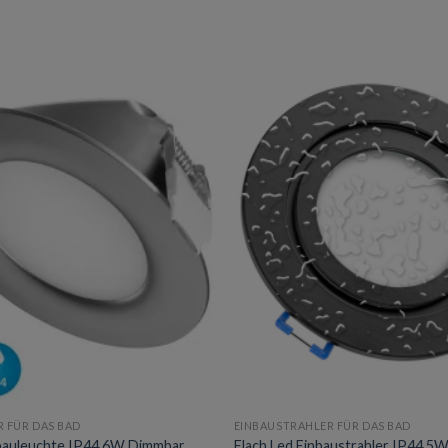
Add to
wishlist
 FÜR DAS BAD
EINBAUSTRAHLER FÜR DAS BAD
nbauleuchte IP44 6W Dimmbar
Flach Led Einbaustrahler IP44 5