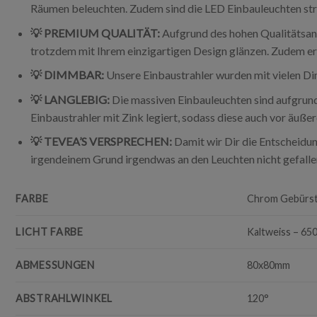
Räumen beleuchten. Zudem sind die LED Einbauleuchten stro
💡 PREMIUM QUALITÄT:
Aufgrund des hohen Qualitätsansp
trotzdem mit Ihrem einzigartigen Design glänzen. Zudem erhä
💡 DIMMBAR:
Unsere Einbaustrahler wurden mit vielen Dim
💡 LANGLEBIG:
Die massiven Einbauleuchten sind aufgrund
Einbaustrahler mit Zink legiert, sodass diese auch vor äußer
💡 TEVEA’S VERSPRECHEN:
Damit wir Dir die Entscheidun
irgendeinem Grund irgendwas an den Leuchten nicht gefal
FARBE
Chrom Gebürst
LICHT FARBE
Kaltweiss – 65
ABMESSUNGEN
80x80mm
ABSTRAHLWINKEL
120°