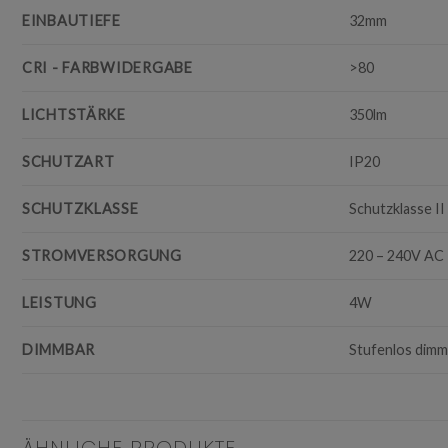
EINBAUTIEFE
32mm
CRI - FARBWIDERGABE
>80
LICHTSTÄRKE
350lm
SCHUTZART
IP20
SCHUTZKLASSE
Schutzklasse II
STROMVERSORGUNG
220 – 240V AC
LEISTUNG
4W
DIMMBAR
Stufenlos dim