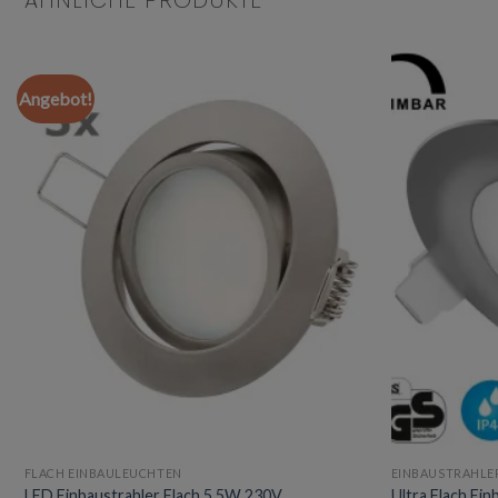
ÄHNLICHE PRODUKTE
Angebot!
Add to
wishlist
FLACH EINBAULEUCHTEN
EINBAUSTRAHLER
LED Einbaustrahler Flach 5.5W 230V
Ultra Flach Ei