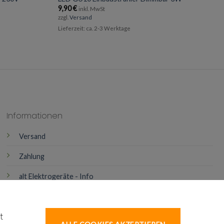
9,90
€
inkl. MwSt
zzgl.
Versand
Lieferzeit: ca. 2-3 Werktage
Informationen
Versand
Zahlung
alt Elektrogeräte - Info
Batterienentsorgung
t