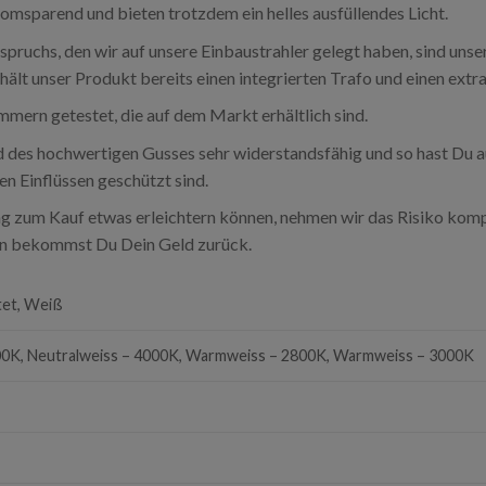
msparend und bieten trotzdem ein helles ausfüllendes Licht.
ruchs, den wir auf unsere Einbaustrahler gelegt haben, sind unse
lt unser Produkt bereits einen integrierten Trafo und einen extra
mern getestet, die auf dem Markt erhältlich sind.
 des hochwertigen Gusses sehr widerstandsfähig und so hast Du a
en Einflüssen geschützt sind.
g zum Kauf etwas erleichtern können, nehmen wir das Risiko komple
len bekommst Du Dein Geld zurück.
et, Weiß
00K, Neutralweiss – 4000K, Warmweiss – 2800K, Warmweiss – 3000K