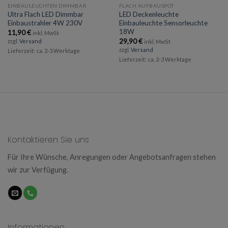
EINBAULEUCHTEN DIMMBAR
FLACH AUFBAUSPOT
Ultra Flach LED Dimmbar
LED Deckenleuchte
Einbaustrahler 4W 230V
Einbauleuchte Sensorleuchte
18W
11,90
€
inkl. MwSt
29,90
€
zzgl.
Versand
inkl. MwSt
zzgl.
Versand
Lieferzeit: ca. 2-3 Werktage
Lieferzeit: ca. 2-3 Werktage
Kontaktieren Sie uns
Für Ihre Wünsche, Anregungen oder Angebotsanfragen stehen
wir zur Verfügung.
Informationen