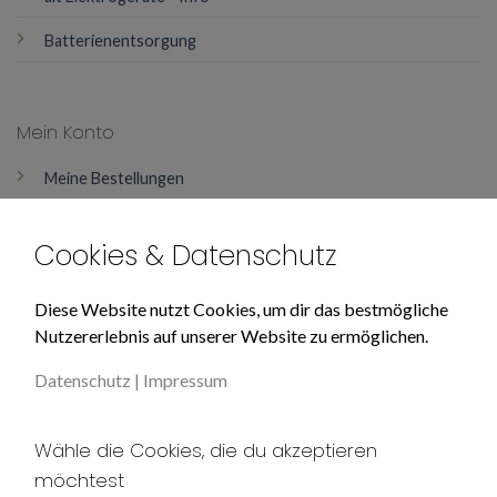
Batterienentsorgung
Mein Konto
Meine Bestellungen
Mein Konto
Cookies & Datenschutz
Über Uns
Diese Website nutzt Cookies, um dir das bestmögliche
Nutzererlebnis auf unserer Website zu ermöglichen.
Impressum
Datenschutz
|
Impressum
Datenschutz
Unser AGB
Wähle die Cookies, die du akzeptieren
möchtest
Widerruf