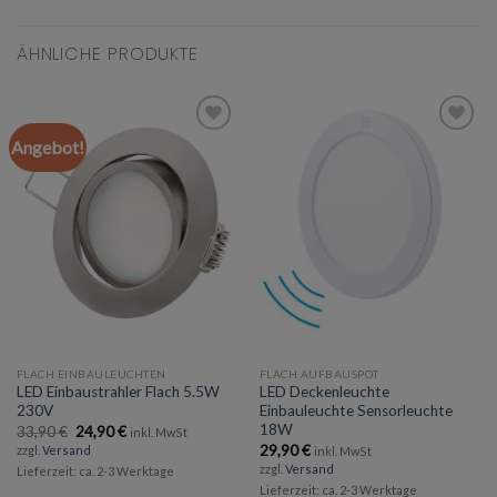
ÄHNLICHE PRODUKTE
Angebot!
Add to
Add to
wishlist
wishlist
FLACH EINBAULEUCHTEN
FLACH AUFBAUSPOT
LED Einbaustrahler Flach 5.5W
LED Deckenleuchte
230V
Einbauleuchte Sensorleuchte
18W
Ursprünglicher
Aktueller
33,90
€
24,90
€
inkl. MwSt
Preis
Preis
29,90
€
zzgl.
Versand
inkl. MwSt
war:
ist:
zzgl.
Versand
Lieferzeit: ca. 2-3 Werktage
33,90 €
24,90 €.
Lieferzeit: ca. 2-3 Werktage