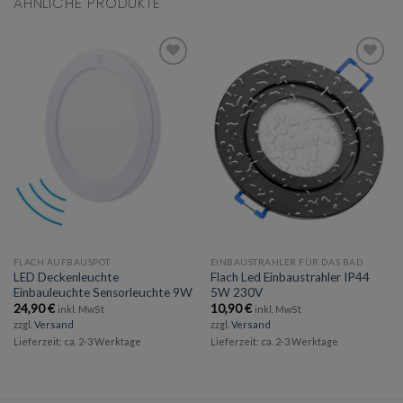
ÄHNLICHE PRODUKTE
Add to
Add to
wishlist
wishlist
FLACH AUFBAUSPOT
EINBAUSTRAHLER FÜR DAS BAD
LED Deckenleuchte
Flach Led Einbaustrahler IP44
Einbauleuchte Sensorleuchte 9W
5W 230V
24,90
€
10,90
€
inkl. MwSt
inkl. MwSt
zzgl.
Versand
zzgl.
Versand
Lieferzeit: ca. 2-3 Werktage
Lieferzeit: ca. 2-3 Werktage