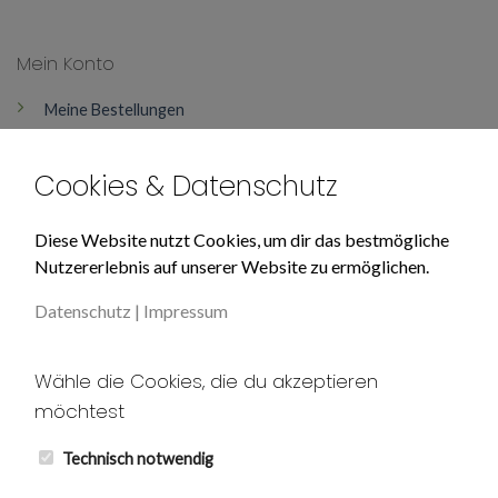
Mein Konto
Meine Bestellungen
Mein Konto
Cookies & Datenschutz
Über Uns
Diese Website nutzt Cookies, um dir das bestmögliche
Nutzererlebnis auf unserer Website zu ermöglichen.
Impressum
Datenschutz
|
Impressum
Datenschutz
Unser AGB
Wähle die Cookies, die du akzeptieren
möchtest
Widerruf
Kontakt
Technisch notwendig