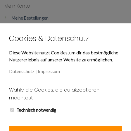
Mein Konto
Meine Bestellungen
Mein Konto
Cookies & Datenschutz
Über Uns
Diese Website nutzt Cookies, um dir das bestmögliche
Nutzererlebnis auf unserer Website zu ermöglichen.
Impressum
Datenschutz
|
Impressum
Datenschutz
Unser AGB
Wähle die Cookies, die du akzeptieren
möchtest
Widerruf
Kontakt
Technisch notwendig