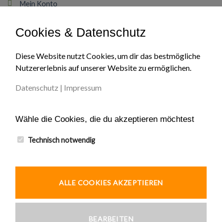
Mein Konto
Cookies & Datenschutz
Über Uns
Diese Website nutzt Cookies, um dir das bestmögliche
Impressum
Nutzererlebnis auf unserer Website zu ermöglichen.
Datenschutz
Datenschutz
|
Impressum
Unser AGB
Wähle die Cookies, die du akzeptieren möchtest
Widerruf
Kontakt
Technisch notwendig
ALLE COOKIES AKZEPTIEREN
© 2026 Ardic und Tekin GbR
BEARBEITEN