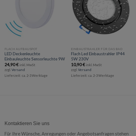
wishlist
wishlist
FLACH AUFBAUSPOT
EINBAUSTRAHLER FÜR DAS BAD
LED Deckenleuchte
Flach Led Einbaustrahler IP44
Einbauleuchte Sensorleuchte 9W
5W 230V
24,90
€
10,90
€
inkl. MwSt
inkl. MwSt
zzgl.
Versand
zzgl.
Versand
Lieferzeit: ca. 2-3 Werktage
Lieferzeit: ca. 2-3 Werktage
Kontaktieren Sie uns
Für Ihre Wünsche, Anregungen oder Angebotsanfragen stehen