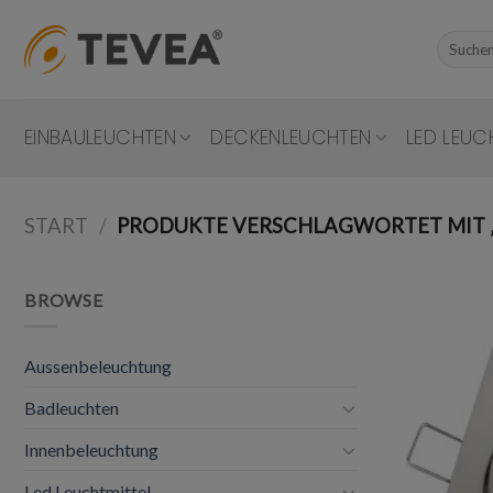
Skip
to
Suchen
nach:
content
EINBAULEUCHTEN
DECKENLEUCHTEN
LED LEUC
START
/
PRODUKTE VERSCHLAGWORTET MIT „
BROWSE
Aussenbeleuchtung
Badleuchten
Innenbeleuchtung
Led Leuchtmittel