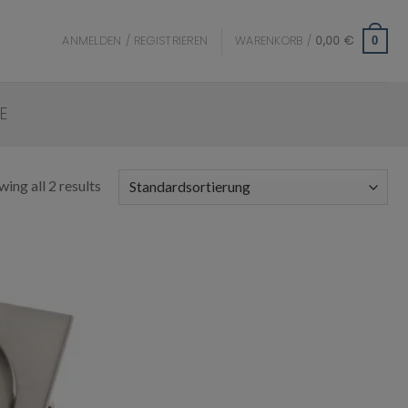
ANMELDEN / REGISTRIEREN
WARENKORB /
0,00
€
0
E
ing all 2 results
Add to
wishlist