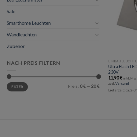
Sale
Smarthome Leuchten
Wandleuchten
Zubehör
EINBAULEUCHT
NACH PREIS FILTERN
Ultra Flach L
230V
11,90
€
inkl. Mw
zzgl.
Versand
Min.
Max.
Preis:
0 €
—
20 €
FILTER
Preis
Preis
Lieferzeit: ca. 2-