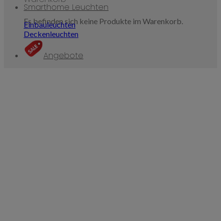
Smarthome Leuchten
Es befinden sich keine Produkte im Warenkorb.
Einbauleuchten
Deckenleuchten
Angebote