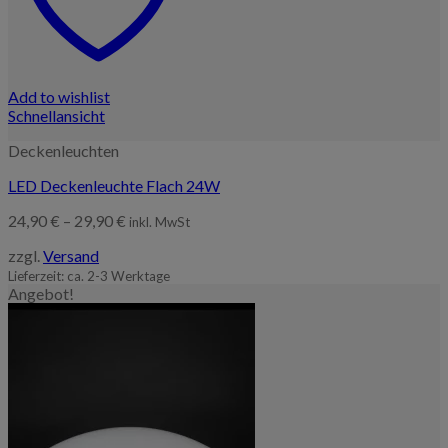
Add to wishlist
Schnellansicht
Deckenleuchten
LED Deckenleuchte Flach 24W
Preisspanne:
24,90
€
–
29,90
€
inkl. MwSt
24,90 €
zzgl.
Versand
bis
29,90 €
Lieferzeit: ca. 2-3 Werktage
Angebot!