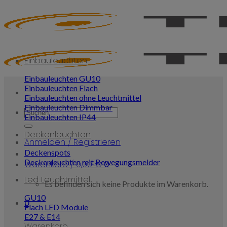
Skip
to
content
Einbauleuchten
Einbauleuchten GU10
Einbauleuchten Flach
Einbauleuchten ohne Leuchtmittel
Einbauleuchten Dimmbar
Suchen
Einbauleuchten IP44
nach:
Deckenleuchten
Anmelden / Registrieren
Deckenspots
Deckenleuchten mit Bewegungsmelder
Warenkorb /
0,00
€
0
Led Leuchtmittel
Es befinden sich keine Produkte im Warenkorb.
GU10
0
Flach LED Module
E27 & E14
Warenkorb