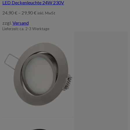
LED Deckenleuchte 24W 230V
Preisspanne:
24,90
€
–
29,90
€
inkl. MwSt
24,90 €
zzgl.
Versand
bis
29,90 €
Lieferzeit: ca. 2-3 Werktage