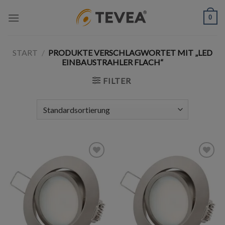
Skip
0
to
content
START
/
PRODUKTE VERSCHLAGWORTET MIT „LED
EINBAUSTRAHLER FLACH“
FILTER
Add to
Add to
wishlist
wishlist