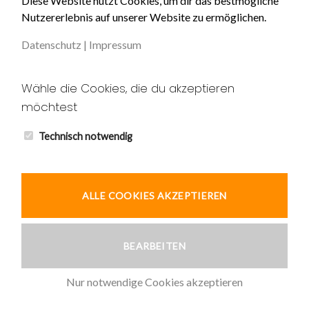
Diese Website nutzt Cookies, um dir das bestmögliche
Nutzererlebnis auf unserer Website zu ermöglichen.
Impressum
Datenschutz
|
Impressum
Datenschutz
Unser AGB
Wähle die Cookies, die du akzeptieren
möchtest
Widerruf
Kontakt
Technisch notwendig
ALLE COOKIES AKZEPTIEREN
© 2026 Ardic und Tekin GbR
BEARBEITEN
Nur notwendige Cookies akzeptieren