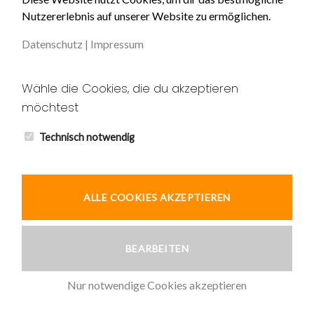
Nutzererlebnis auf unserer Website zu ermöglichen.
Impressum
Datenschutz
|
Impressum
Datenschutz
Unser AGB
Wähle die Cookies, die du akzeptieren
möchtest
Widerruf
Kontakt
Technisch notwendig
ALLE COOKIES AKZEPTIEREN
© 2026 Ardic und Tekin GbR
BEARBEITEN
Nur notwendige Cookies akzeptieren