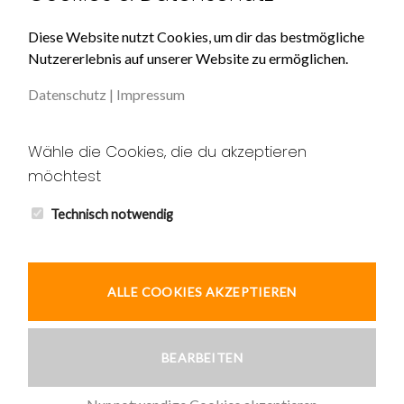
Über Uns
Diese Website nutzt Cookies, um dir das bestmögliche
Nutzererlebnis auf unserer Website zu ermöglichen.
Impressum
Datenschutz
|
Impressum
Datenschutz
Unser AGB
Wähle die Cookies, die du akzeptieren
möchtest
Widerruf
Kontakt
Technisch notwendig
ALLE COOKIES AKZEPTIEREN
© 2026 Ardic und Tekin GbR
BEARBEITEN