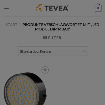
Skip
0
to
content
START
/
PRODUKTE VERSCHLAGWORTET MIT „LED
MODUL DIMMBAR“
FILTER
Add to
wishlist