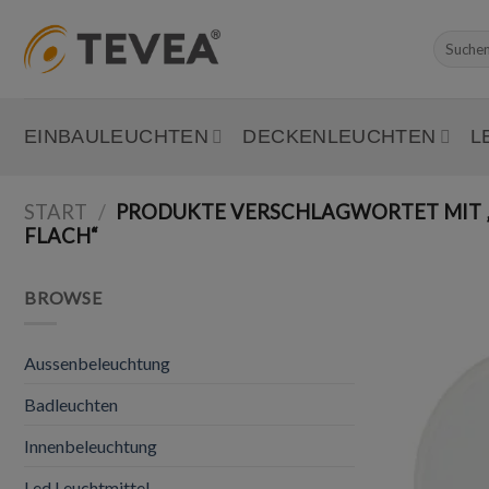
Skip
to
Suchen
nach:
content
EINBAULEUCHTEN
DECKENLEUCHTEN
L
START
/
PRODUKTE VERSCHLAGWORTET MIT „
FLACH“
BROWSE
Aussenbeleuchtung
Badleuchten
Innenbeleuchtung
Led Leuchtmittel