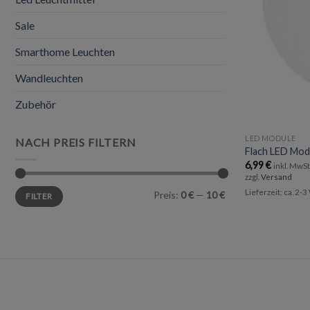
Sale
Smarthome Leuchten
Wandleuchten
Zubehör
LED MODULE
NACH PREIS FILTERN
Flach LED Mo
6,99
€
inkl. MwS
zzgl.
Versand
Min.
Max.
Lieferzeit: ca. 2-
Preis:
0 €
—
10 €
FILTER
Preis
Preis