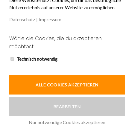
Diese Website nutzt Cookies, um dir das bestmögliche
Nutzererlebnis auf unserer Website zu ermöglichen.
Impressum
Datenschutz
|
Impressum
Datenschutz
Unser AGB
Wähle die Cookies, die du akzeptieren
möchtest
Widerruf
Kontakt
Technisch notwendig
ALLE COOKIES AKZEPTIEREN
© 2026 Ardic und Tekin GbR
BEARBEITEN
Nur notwendige Cookies akzeptieren