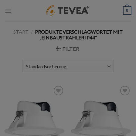
Skip
0
to
content
START
/
PRODUKTE VERSCHLAGWORTET MIT
„EINBAUSTRAHLER IP44“
FILTER
Add to
Add to
wishlist
wishlist