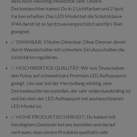
dazu noch vielseitig einsetzbar sind. Unsere
Deckenleuchten kannst Du in 2 Lichtfarben und 2 Spot
Farben erhalten. Das LED Modul hat die Schutzklasse
IP44 damit ist es Spritzwassergeschützt und fürs Bad
geeignet.
✅ DIMMBAR: 3 Stufen Dimmbar. Ohne Dimmer direkt
durch Wandschalter mit schnellem Ein\Ausschalten die
Lichtstärke regulieren.
✅ HOCHWERTIGE QUALITÄT: Wir von Tevea haben
den Fokus auf schwenkbare Premium LED Aufbauspots
gelegt. Uns war bei der Herstellung wichtig, eine
Deckenleuchte herzustellen, der sehr widerstandsfähig ist
und bei dem der LED Aufbauspot mit austauschbarem
LED Modul ist.
✅ HOHE PRODUKTSICHERHEIT: Du kannst mit
beruhigtem Gewissen bei uns bestellen und darauf
vertrauen, dass unsere Produkte qualitativ sehr