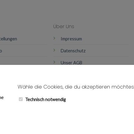
Über Uns
tellungen
Impressum
o
Datenschutz
Unser AGB
Widerruf
Wähle die Cookies, die du akzeptieren möchtes
Kontakt
he
Technisch notwendig