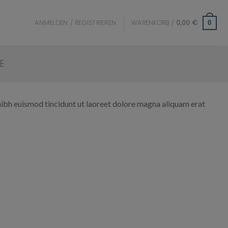
ANMELDEN / REGISTRIEREN
WARENKORB /
0,00
€
0
E
nibh euismod tincidunt ut laoreet dolore magna aliquam erat