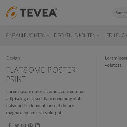
Skip
to
Suchen
nach:
content
EINBAULEUCHTEN
DECKENLEUCHTEN
LED LEUC
Design
Lorem ipsum
volutpat.
FLATSOME POSTER
PRINT
Lorem ipsum dolor sit amet, consectetuer
adipiscing elit, sed diam nonummy nibh
euismod tincidunt ut laoreet dolore
magna aliquam erat volutpat.