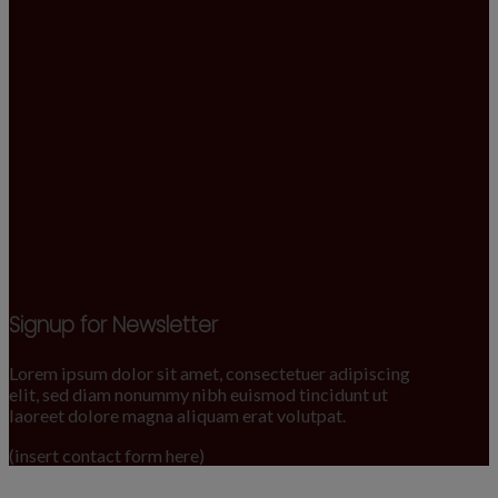
Signup for Newsletter
Lorem ipsum dolor sit amet, consectetuer adipiscing
elit, sed diam nonummy nibh euismod tincidunt ut
laoreet dolore magna aliquam erat volutpat.
(insert contact form here)