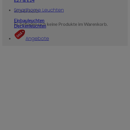
Smarthome Leuchten
Warenkorb
Einbauleuchten
Es befinden sich keine Produkte im Warenkorb.
Deckenleuchten
Angebote