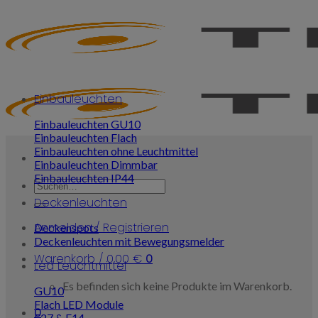
Skip
to
content
Einbauleuchten
Einbauleuchten GU10
Einbauleuchten Flach
Einbauleuchten ohne Leuchtmittel
Einbauleuchten Dimmbar
Einbauleuchten IP44
Suchen
nach:
Deckenleuchten
Anmelden / Registrieren
Deckenspots
Deckenleuchten mit Bewegungsmelder
Warenkorb /
0,00
€
0
Led Leuchtmittel
Es befinden sich keine Produkte im Warenkorb.
GU10
Flach LED Module
0
E27 & E14