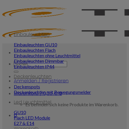
Skip
to
content
Einbauleuchten
Einbauleuchten GU10
Einbauleuchten Flach
Einbauleuchten ohne Leuchtmittel
Einbauleuchten Dimmbar
Suchen
Einbauleuchten IP44
nach:
Deckenleuchten
Anmelden / Registrieren
Deckenspots
Deckenleuchten mit Bewegungsmelder
Warenkorb /
0,00
€
0
Led Leuchtmittel
Es befinden sich keine Produkte im Warenkorb.
GU10
0
Flach LED Module
E27 & E14
Warenkorb