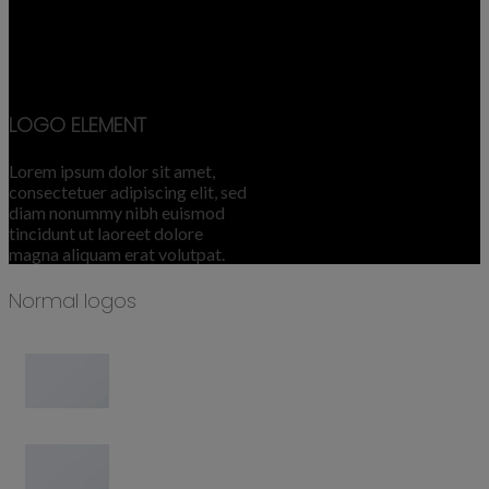
LOGO ELEMENT
Lorem ipsum dolor sit amet,
consectetuer adipiscing elit, sed
diam nonummy nibh euismod
tincidunt ut laoreet dolore
magna aliquam erat volutpat.
Normal logos