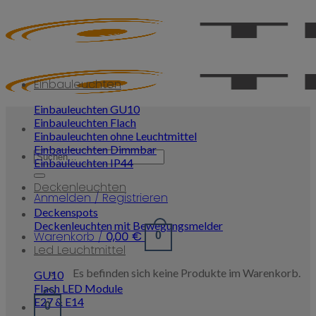
Skip
to
content
Einbauleuchten
Einbauleuchten GU10
Einbauleuchten Flach
Einbauleuchten ohne Leuchtmittel
Einbauleuchten Dimmbar
Suchen
Einbauleuchten IP44
nach:
Deckenleuchten
Anmelden / Registrieren
Deckenspots
Deckenleuchten mit Bewegungsmelder
Warenkorb /
0,00
€
0
Led Leuchtmittel
Es befinden sich keine Produkte im Warenkorb.
GU10
Flach LED Module
E27 & E14
0