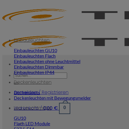
Skip
to
content
Einbauleuchten
Einbauleuchten GU10
Einbauleuchten Flach
Einbauleuchten ohne Leuchtmittel
Einbauleuchten Dimmbar
Einbauleuchten IP44
Suchen
nach:
Deckenleuchten
Anmelden / Registrieren
Deckenspots
Deckenleuchten mit Bewegungsmelder
Led Leuchtmittel
Warenkorb /
0,00
€
0
GU10
Flach LED Module
E27 & E14